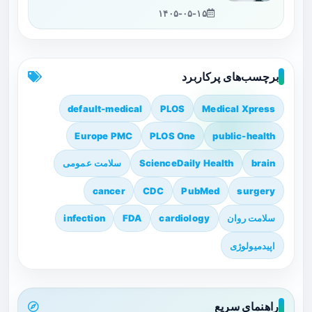
۱۴۰۵-۰۵-۱۵
برچسب‌های پرکاربرد
default-medical
PLOS
Medical Xpress
Europe PMC
PLOS One
public-health
brain
ScienceDaily Health
سلامت عمومی
cancer
CDC
PubMed
surgery
سلامت روان
cardiology
FDA
infection
اپیدمیولوژی
راهنمای سریع