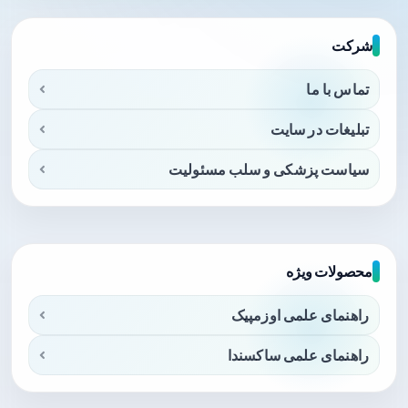
شرکت
تماس با ما
تبلیغات در سایت
سیاست پزشکی و سلب مسئولیت
محصولات ویژه
راهنمای علمی اوزمپیک
راهنمای علمی ساکسندا