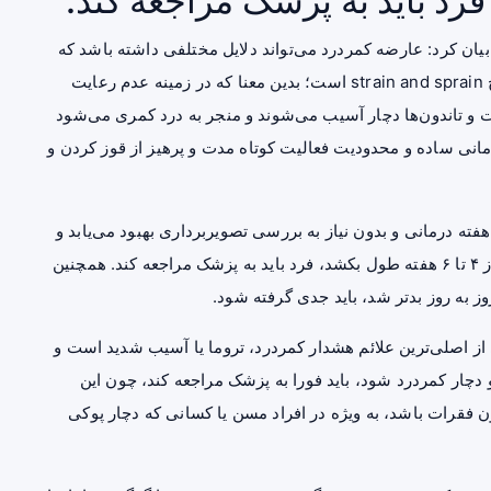
یان کرد: عارضه کمردرد می‌تواند دلایل مختلفی داشته باشد که
شایع‌ترین علت آن کشیدگی عضلانی و تاندونی یا به اصطلاح strain and sprain است؛ بدین معنا که در زمینه عدم رعایت
تاندون‌ها دچار آسیب می‌شوند و منجر به
درد
کمری می‌شود
مانی ساده و محدودیت فعالیت کوتاه مدت و پرهیز از قوز کردن و
ی خاطرنشان کرد: اغلب موارد کمردرد، با یک دوره ۴ تا ۶ هفته درمانی و بدون نیاز به بررسی تصویربرداری بهبود می‌یابد و
تنها در صورتی که با وجود همه این اقدامات، دردکمر بیش از ۴ تا ۶ هفته طول بکشد، فرد باید به پزشک مراجعه کند. همچنین
وز به روز بدتر شد، باید جدی گرفته شود.
ز اصلی‌ترین علائم هشدار کمردرد، تروما یا آسیب شدید است و
دچار کمردرد شود، باید فورا به پزشک مراجعه کند، چون این
فقرات باشد، به‌ ویژه در افراد مسن یا کسانی که دچار
پوکی