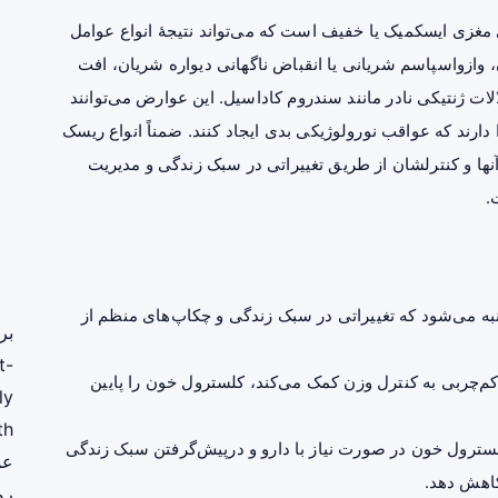
زی ایسکمیک یا خفیف است که می‌تواند نتیجهٔ انواع عوامل
، وازواسپاسم شریانی یا انقباض ناگهانی دیواره شریان، افت
لات ژنتیکی نادر مانند سندروم کاداسیل. این عوارض می‌توانند
دارند که عواقب نورولوژیکی بدی ایجاد کنند. ضمناً انواع ریسک
ها و کنترلشان از طریق تغییراتی در سبک زندگی و مدیریت
.
ه می‌شود که تغییراتی در سبک زندگی و چکاپ‌های منظم از
بر
t-
کم‌چربی به
کنترل وزن
کمک می‌کند،
کلسترول
خون را پایین
ly
th
ترول خون در صورت نیاز با دارو و درپیش‌گرفتن سبک زندگی
عم
کاهش دهد.
رو