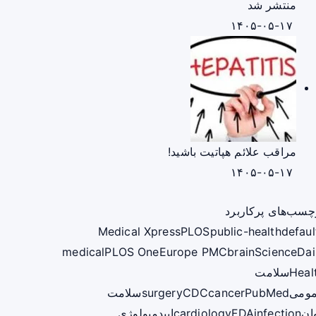
منتشر شد
۱۴۰۵-۰۵-۱۷
مراقب علائم هپاتیت باشید!
۱۴۰۵-۰۵-۱۷
چسب‌های پرکاربرد
Medical Xpress
PLOS
public-health
defaul
medical
PLOS One
Europe PMC
brain
ScienceDai
Heal
سلامت
ومی
PubMed
cancer
CDC
surgery
سلامت
ان
infection
FDA
cardiology
اپیدمیولوژی