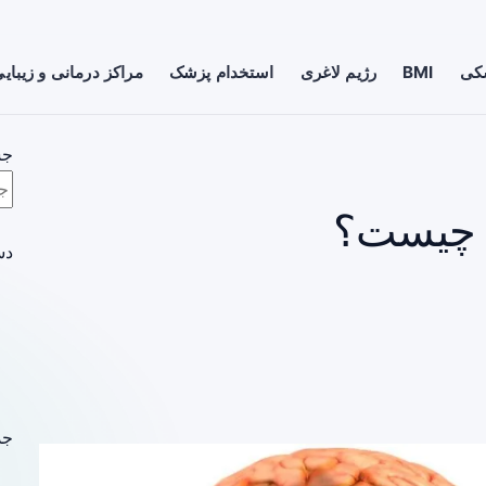
شکی
BMI
رژیم لاغری
استخدام پزشک
مراکز درمانی و زیبای
جس
ا چیست؟
دس
جد