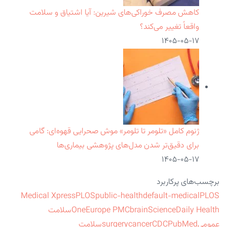
کاهش مصرف خوراکی‌های شیرین: آیا اشتیاق و سلامت
واقعاً تغییر می‌کند؟
۱۴۰۵-۰۵-۱۷
ژنوم کامل «تلومر تا تلومر» موش صحرایی قهوه‌ای: گامی
برای دقیق‌تر شدن مدل‌های پژوهشی بیماری‌ها
۱۴۰۵-۰۵-۱۷
برچسب‌های پرکاربرد
Medical Xpress
PLOS
public-health
default-medical
PLOS
ScienceDaily Health
brain
Europe PMC
One
سلامت
عمومی
PubMed
CDC
cancer
surgery
سلامت