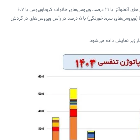
براساس گزارش وزارت بهداشت، نتایج نشان‌دهنده آن است که ویروس‌های آنفلوآنزا با ۲۱ درصد، ویروس‌های خانواده کروناویروس با ۶.۷
یا ویروس سنسیشیال تنفسی با ۵.۹ درصد و رینوویروس‌ها (ویروس‌های سرماخوردگی) با ۵ درصد در رأس ویروس‌های در گردش