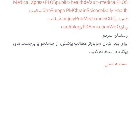
Medical Xpress
PLOS
public-health
default-medical
PLOS
ScienceDaily Health
brain
Europe PMC
One
سلامت
عمومی
CDC
cancer
PubMed
surgery
سلامت
روان
WHO
infection
FDA
cardiology
راهنمای سریع
برای پیدا کردن سریع‌تر مطالب پزشکی، از جستجو یا برچسب‌های
پرکاربرد استفاده کنید.
صفحه اصلی