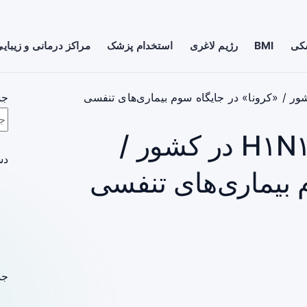
شکی
BMI
رژیم لاغری
استخدام پزشک
مراکز درمانی و زیبای
جس
شیوع بالای آنفلوآنزای H۱N۱ در کشور /
دس
 بیماری‌های تنفسی
جد