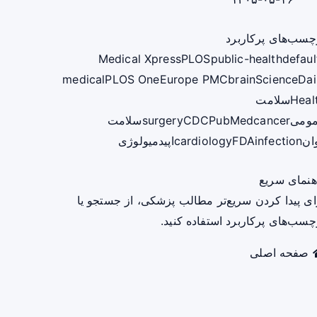
چسب‌های پرکاربرد
Medical Xpress
PLOS
public-health
defaul
medical
PLOS One
Europe PMC
brain
ScienceDai
Heal
سلامت
ومی
cancer
PubMed
CDC
surgery
سلامت
ان
infection
FDA
cardiology
اپیدمیولوژی
هنمای سریع
ای پیدا کردن سریع‌تر مطالب پزشکی، از جستجو یا
چسب‌های پرکاربرد استفاده کنید.
صفحه اصلی