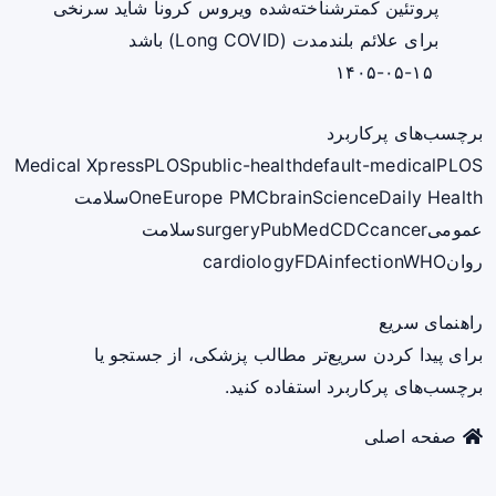
پروتئین کمترشناخته‌شده ویروس کرونا شاید سرنخی
برای علائم بلندمدت (Long COVID) باشد
۱۴۰۵-۰۵-۱۵
برچسب‌های پرکاربرد
Medical Xpress
PLOS
public-health
default-medical
PLOS
ScienceDaily Health
brain
Europe PMC
One
سلامت
عمومی
cancer
CDC
PubMed
surgery
سلامت
روان
WHO
infection
FDA
cardiology
راهنمای سریع
برای پیدا کردن سریع‌تر مطالب پزشکی، از جستجو یا
برچسب‌های پرکاربرد استفاده کنید.
صفحه اصلی