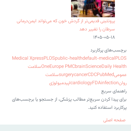
پروتئینی قدیمی‌تر از گردش خون که می‌تواند ایمن‌درمانی
سرطان را تغییر دهد
۱۴۰۵-۰۵-۱۸
برچسب‌های پرکاربرد
Medical Xpress
PLOS
public-health
default-medical
PLOS
ScienceDaily Health
brain
Europe PMC
One
سلامت
عمومی
PubMed
CDC
cancer
surgery
سلامت
روان
infection
FDA
cardiology
اپیدمیولوژی
راهنمای سریع
برای پیدا کردن سریع‌تر مطالب پزشکی، از جستجو یا برچسب‌های
پرکاربرد استفاده کنید.
صفحه اصلی