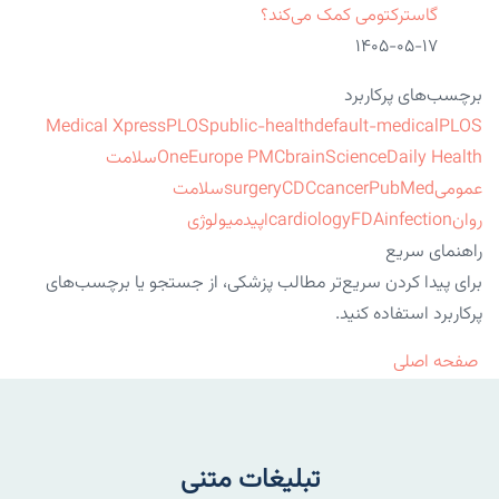
گاسترکتومی کمک می‌کند؟
۱۴۰۵-۰۵-۱۷
برچسب‌های پرکاربرد
Medical Xpress
PLOS
public-health
default-medical
PLOS
ScienceDaily Health
brain
Europe PMC
One
سلامت
عمومی
PubMed
cancer
CDC
surgery
سلامت
روان
infection
FDA
cardiology
اپیدمیولوژی
راهنمای سریع
برای پیدا کردن سریع‌تر مطالب پزشکی، از جستجو یا برچسب‌های
پرکاربرد استفاده کنید.
صفحه اصلی
تبلیغات متنی