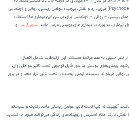
مقاله‌ای با عنوان Skin And Psychosomatics – Psychodermatology Today در سال ۲۰۲۰ میلادی در مجله JDDG منتشر شده، به
بررسی ارتباط بین پوست و روان در زمینه روان‌ درماتولوژی (Psychodermatology) می‌پردازد و نقش پیچیده عوامل زیستی، روانی و اجتماعی
مدل زیستی – روانی – اجتماعی برای بررسی این بیماری‌ها استفاده
ل بیماری، به‌ ویژه در بیماری‌های پوستی مزمن مانند
پسوریازیس
و
ز نظر جنینی به هم مرتبط هستند. این ارتباطات شامل اتصال
بیماری‌های پوستی به‌ طور قابل‌ توجهی تحت تاثیر عوامل روان‌
س روانی می‌تواند سیستم ایمنی پوست را تحت تاثیر قرار دهد و در بروز
تیت آتوپیک نه‌ تنها تحت تاثیر عوامل زیستی مانند ژنتیک و سیستم
ا نقش دارند. مثلا استرس و رویدادهای زندگی می‌توانند منجر به تشدید