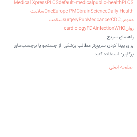
Medical Xpress
PLOS
default-medical
public-health
PLOS
ScienceDaily Health
brain
Europe PMC
One
سلامت
عمومی
CDC
cancer
PubMed
surgery
سلامت
روان
WHO
infection
FDA
cardiology
راهنمای سریع
برای پیدا کردن سریع‌تر مطالب پزشکی، از جستجو یا برچسب‌های
پرکاربرد استفاده کنید.
صفحه اصلی