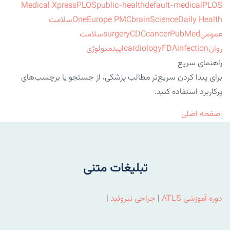
Medical Xpress
PLOS
public-health
default-medical
PLOS
ScienceDaily Health
brain
Europe PMC
One
سلامت
عمومی
PubMed
cancer
CDC
surgery
سلامت
روان
infection
FDA
cardiology
اپیدمیولوژی
راهنمای سریع
برای پیدا کردن سریع‌تر مطالب پزشکی، از جستجو یا برچسب‌های
پرکاربرد استفاده کنید.
صفحه اصلی
تبلیغات متنی
دوره آموزشی ATLS
|
جراحی تیروئید
|