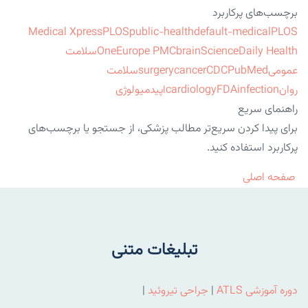
برچسب‌های پرکاربرد
Medical Xpress
PLOS
public-health
default-medical
PLOS
ScienceDaily Health
brain
Europe PMC
One
سلامت
عمومی
PubMed
CDC
cancer
surgery
سلامت
روان
infection
FDA
cardiology
اپیدمیولوژی
راهنمای سریع
برای پیدا کردن سریع‌تر مطالب پزشکی، از جستجو یا برچسب‌های
پرکاربرد استفاده کنید.
صفحه اصلی
تبلیغات متنی
دوره آموزشی ATLS
|
جراحی تیروئید
|