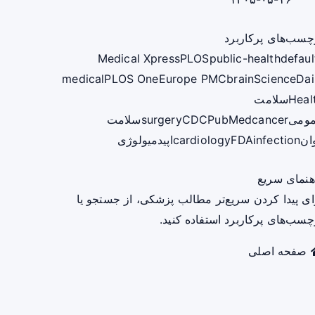
چسب‌های پرکاربرد
Medical Xpress
PLOS
public-health
defaul
medical
PLOS One
Europe PMC
brain
ScienceDai
Heal
سلامت
ومی
cancer
PubMed
CDC
surgery
سلامت
ان
infection
FDA
cardiology
اپیدمیولوژی
هنمای سریع
ای پیدا کردن سریع‌تر مطالب پزشکی، از جستجو یا
چسب‌های پرکاربرد استفاده کنید.
صفحه اصلی