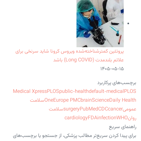
پروتئین کمترشناخته‌شده ویروس کرونا شاید سرنخی برای
علائم بلندمدت (Long COVID) باشد
۱۴۰۵-۰۵-۱۵
برچسب‌های پرکاربرد
Medical Xpress
PLOS
public-health
default-medical
PLOS
ScienceDaily Health
brain
Europe PMC
One
سلامت
عمومی
cancer
CDC
PubMed
surgery
سلامت
روان
WHO
infection
FDA
cardiology
راهنمای سریع
برای پیدا کردن سریع‌تر مطالب پزشکی، از جستجو یا برچسب‌های