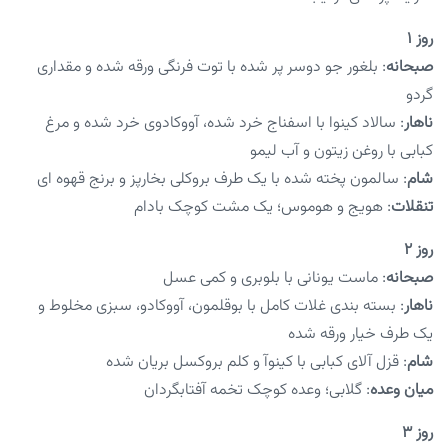
روز ۱
صبحانه
: بلغور جو دوسر پر شده با توت فرنگی ورقه شده و مقداری
گردو
ناهار
: سالاد کینوا با اسفناج خرد شده، آووکادوی خرد شده و مرغ
کبابی با روغن زیتون و آب لیمو
شام
: سالمون پخته شده با یک طرف بروکلی بخارپز و برنج قهوه ای
تنقلات
: هویج و هوموس؛ یک مشت کوچک بادام
روز ۲
صبحانه
: ماست یونانی با بلوبری و کمی عسل
ناهار
: بسته بندی غلات کامل با بوقلمون، آووکادو، سبزی مخلوط و
یک طرف خیار ورقه شده
شام
: قزل آلای کبابی با کینوآ و کلم بروکسل بریان شده
میان وعده
: گلابی؛ وعده کوچک تخمه آفتابگردان
روز ۳