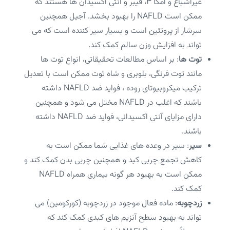
غیراشباع و امگا ۳، فیبر و آنتی اکسیدان ها هستند که
ممکن است NAFLD را بهبود بخشد. آجیل همچنین
سرشار از پروتئین است و بسیار سیر کننده است که می
تواند به افزایش وزن سالم کمک کند.
توت ها
: بر اساس مطالعات تحقیقاتی، انواع توت ها
مانند توت فرنگی، بلوبری و شاه توت ممکن است با تعدیل
ترکیب میکروبیوتای روده ، فواید ضد NAFLD داشته
باشند که اغلب در NAFLD مختل می شود و همچنین
دارای مزایای آنتی اکسیدانی، فواید ضد NAFLD داشته
باشند.
سیر
: سیر در وعده های غذایی شما ممکن است به
کاهش تجمع چربی کبد و همچنین چربی بدن کمک کند و
ممکن است به بهبود هر گونه بیماری همراه NAFLD
کمک کند.
زردچوبه
: ماده فعال موجود در زردچوبه (کورکومین) می
تواند به بهبود سطح آنزیم های کبدی کمک کند که