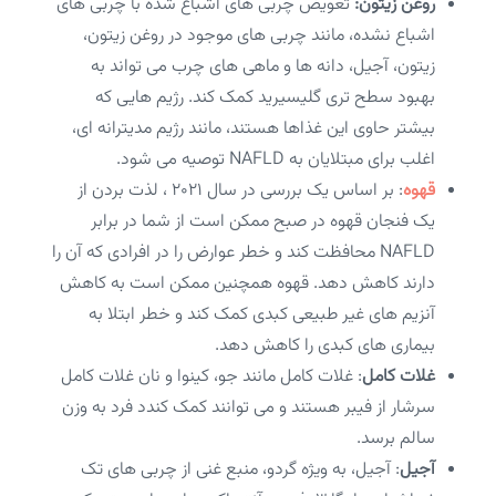
روغن زیتون:
تعویض چربی های اشباع شده با چربی های
اشباع نشده، مانند چربی های موجود در روغن زیتون،
زیتون، آجیل، دانه ها و ماهی های چرب می تواند به
بهبود سطح تری گلیسیرید کمک کند. رژیم هایی که
بیشتر حاوی این غذاها هستند، مانند رژیم مدیترانه ای،
اغلب برای مبتلایان به NAFLD توصیه می شود.
قهوه
: بر اساس یک بررسی در سال ۲۰۲۱ ، لذت بردن از
یک فنجان قهوه در صبح ممکن است از شما در برابر
NAFLD محافظت کند و خطر عوارض را در افرادی که آن را
دارند کاهش دهد. قهوه همچنین ممکن است به کاهش
آنزیم های غیر طبیعی کبدی کمک کند و خطر ابتلا به
بیماری های کبدی را کاهش دهد.
غلات کامل
: غلات کامل مانند جو، کینوا و نان غلات کامل
سرشار از فیبر هستند و می توانند کمک کندد فرد به وزن
سالم برسد.
آجیل
: آجیل، به ویژه گردو، منبع غنی از چربی های تک