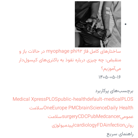
ساختارهای کامل فاژ myophage phi۹۲ در حالات باز و
منقبض: چه چیزی درباره نفوذ به باکتری‌های کپسول‌دار
می‌آموزیم؟
۱۴۰۵-۰۵-۱۶
برچسب‌های پرکاربرد
Medical Xpress
PLOS
public-health
default-medical
PLOS
ScienceDaily Health
brain
Europe PMC
One
سلامت
عمومی
cancer
PubMed
CDC
surgery
سلامت
روان
infection
FDA
cardiology
اپیدمیولوژی
راهنمای سریع