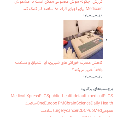
گزارش: چگونه هوش مصنوعی ممکن است به مشمولان
Medicaid برای اجرای الزام ۸۰ ساعته کار کمک کند
۱۴۰۵-۰۵-۱۸
کاهش مصرف خوراکی‌های شیرین: آیا اشتیاق و سلامت
واقعاً تغییر می‌کند؟
۱۴۰۵-۰۵-۱۷
برچسب‌های پرکاربرد
Medical Xpress
PLOS
public-health
default-medical
PLOS
ScienceDaily Health
brain
Europe PMC
One
سلامت
عمومی
PubMed
CDC
cancer
surgery
سلامت