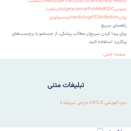
ScienceDaily Health
brain
Europe PMC
One
سلامت
عمومی
CDC
PubMed
cancer
surgery
سلامت
روان
infection
FDA
cardiology
اپیدمیولوژی
راهنمای سریع
برای پیدا کردن سریع‌تر مطالب پزشکی، از جستجو یا برچسب‌های
پرکاربرد استفاده کنید.
صفحه اصلی
تبلیغات متنی
دوره آموزشی ATLS
|
جراحی تیروئید
|