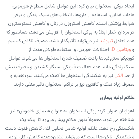
ایجاد پوکی استخوان بیان کرد: این عوامل شامل سطوح هورمونی،
عادات غذایی، استفاده از داروها، انتخاب‌های سبک زندگی و برخی
شرایط پزشکی است. کاهش استروژن در زنان و کاهش تستوسترون
در مردان خطر ابتلا به پوکی استخوان را افزایش می‌دهد، همانطور که
عدم تعادل
تیروئید
نیز می‌تواند تأثیرگذار باشد. مصرف ناکافی کلسیم
و
ویتامین D
، اختلالات خوردن، و استفاده طولانی مدت از
کورتیکواستروئیدها باعث ضعیف شدن استخوان‌ها می‌شود. عوامل
سبک زندگی مانند عدم فعالیت فیزیکی، سیگار کشیدن و مصرف بیش
از حد
الکل
نیز به شکنندگی استخوان‌ها کمک می‌کنند. سوء‌تغذیه و
مصرف زیاد نمک و کافئین نیز بر تراکم استخوان تاثیر منفی دارند.
علائم اولیه بیماری
اهوازیان عنوان کرد: پوکی استخوان به عنوان «بیماری خاموش» نیز
شناخته می‌شود، معمولاً بدون علائم پیش می‌رود تا اینکه یک
شکستگی رخ دهد. علائم اولیه شامل تحلیل لثه، کاهش قدرت دست
و شکنندگی ناخن‌ها است که می‌تواند نشان‌دهنده کاهش کلی توده