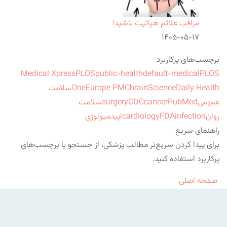
مراقب علائم هپاتیت باشید!
۱۴۰۵-۰۵-۱۷
برچسب‌های پرکاربرد
Medical Xpress
PLOS
public-health
default-medical
PLOS
ScienceDaily Health
brain
Europe PMC
One
سلامت
عمومی
PubMed
cancer
CDC
surgery
سلامت
روان
infection
FDA
cardiology
اپیدمیولوژی
راهنمای سریع
برای پیدا کردن سریع‌تر مطالب پزشکی، از جستجو یا برچسب‌های
پرکاربرد استفاده کنید.
صفحه اصلی