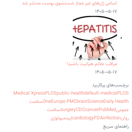
اسامی ژل‌های غیر مجاز شستشوی پوست منتشر شد
۱۴۰۵-۰۵-۱۷
مراقب علائم هپاتیت باشید!
۱۴۰۵-۰۵-۱۷
برچسب‌های پرکاربرد
Medical Xpress
PLOS
public-health
default-medical
PLOS
ScienceDaily Health
brain
Europe PMC
One
سلامت
عمومی
PubMed
cancer
CDC
surgery
سلامت
روان
infection
FDA
cardiology
اپیدمیولوژی
راهنمای سریع