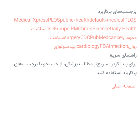
برچسب‌های پرکاربرد
Medical Xpress
PLOS
public-health
default-medical
PLOS
ScienceDaily Health
brain
Europe PMC
One
سلامت
عمومی
cancer
PubMed
CDC
surgery
سلامت
روان
infection
FDA
cardiology
اپیدمیولوژی
راهنمای سریع
برای پیدا کردن سریع‌تر مطالب پزشکی، از جستجو یا برچسب‌های
پرکاربرد استفاده کنید.
صفحه اصلی