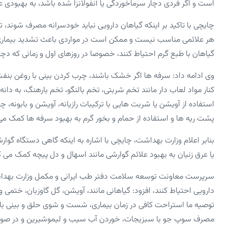
است و اگر فردی دچار سرماخوردگی یا آنفولانزا شده باشد، به بهبودی ع
چایچی با تاکید بر اینکه گیاهان دارویی نباید خودسرانه مصرف شوند، ت
هر علائمی مناسب نیست و ممکن است در مواردی باعث تشدید بیماری ش
گیاهان با طبع گرم احتیاط کنند، خصوصا در روزهای اول و زمانی که دچ
وی ادامه داد: سرفه ‌ها اگر خشک باشند، چرب کردن بینی با روغن بنف
کنار مواد لعاب دار مانند تخم شربتی، تخم بالنگو، تخم بارهنگ، به دانه،
استفاده از آویشن یا شربت‌ هایی با ترکیبات رازیانه، آویشن و بابونه،
پشت ریه‌ ها و استفاده از حمام و بخور گرم به بهبود سرفه‌ ها کمک می 
بنابر اعلام وزارت بهداشت، چایچی با اشاره به اینکه گاهی دستگاه گو
یا عرق زنیان به بهبود علائم گوارشی مانند اسهال و دل پیچه کمک می ‌ک
سرپرست معاونت توسعه سلامت دفتر طب ایرانی و مکمل وزارت بهداشت با
دارویی احتیاط کنند، افزود: گیاهانی مانند، آویشن، گل ‌گاوزبان، ختمی و 
توصیه ما استراحت کافی در زمان بیماری، شست و شوی حلق و بینی با آب
مصرف سوپ جو با سبزیجات، خوردن آب سیب و لیموشیرین و در صورت ن