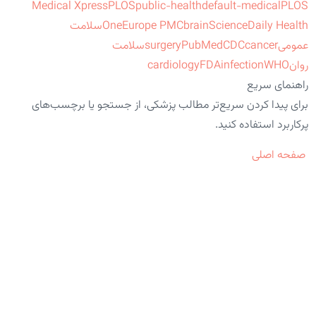
Medical Xpress
PLOS
public-health
default-medical
PLOS
ScienceDaily Health
brain
Europe PMC
One
سلامت
عمومی
cancer
CDC
PubMed
surgery
سلامت
روان
WHO
infection
FDA
cardiology
راهنمای سریع
برای پیدا کردن سریع‌تر مطالب پزشکی، از جستجو یا برچسب‌های
پرکاربرد استفاده کنید.
صفحه اصلی