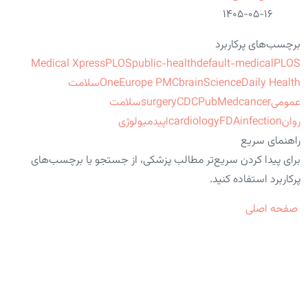
۱۴۰۵-۰۵-۱۶
برچسب‌های پرکاربرد
Medical Xpress
PLOS
public-health
default-medical
PLOS
ScienceDaily Health
brain
Europe PMC
One
سلامت
عمومی
cancer
PubMed
CDC
surgery
سلامت
روان
infection
FDA
cardiology
اپیدمیولوژی
راهنمای سریع
برای پیدا کردن سریع‌تر مطالب پزشکی، از جستجو یا برچسب‌های
پرکاربرد استفاده کنید.
صفحه اصلی