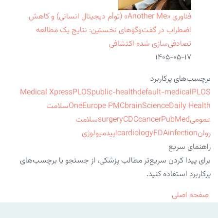
فناوری «Another Me» (توأم دیجیتال انسانی) و کاهش
اضطراب در گفت‌وگوهای نخستین: نتایج یک مطالعه
تصادفی‌سازی شده اکتشافی
۱۴۰۵-۰۵-۱۷
برچسب‌های پرکاربرد
Medical Xpress
PLOS
public-health
default-medical
PLOS
ScienceDaily Health
brain
Europe PMC
One
سلامت
عمومی
PubMed
cancer
CDC
surgery
سلامت
روان
infection
FDA
cardiology
اپیدمیولوژی
راهنمای سریع
برای پیدا کردن سریع‌تر مطالب پزشکی، از جستجو یا برچسب‌های
پرکاربرد استفاده کنید.
صفحه اصلی