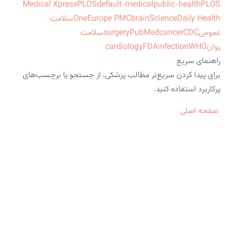
Medical Xpress
PLOS
default-medical
public-health
PLOS
ScienceDaily Health
brain
Europe PMC
One
سلامت
عمومی
CDC
cancer
PubMed
surgery
سلامت
روان
WHO
infection
FDA
cardiology
راهنمای سریع
برای پیدا کردن سریع‌تر مطالب پزشکی، از جستجو یا برچسب‌های
پرکاربرد استفاده کنید.
صفحه اصلی