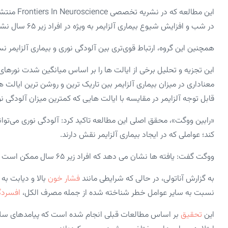
این مطالعه
در شب و افزایش شیوع بیماری آلزایمر به ویژه در افراد زیر ۶۵ سال نشان داد.
همچنین این گروه، ارتباط قوی‌تری بین آلودگی نوری و بیماری آلزایمر 
این تجزیه و تحلیل برخی از ایالت ها را بر اساس میانگین شدت نوره
معناداری در میزان بیماری آلزایمر بین تاریک ترین و روشن ترین ایالت ه
قابل توجه آلزایمر در مقایسه با ایالت‌ هایی که کمترین میزان آلودگی ن
«رابین ووگت»، محقق اصلی این مطالعه تاکید کرد: آلودگی نوری می‌توا
کند؛ عواملی که در ایجاد بیماری آلزایمر نقش دارند.
ووگت گفت: یافته ها نشان می دهد که افراد زیر ۶۵ سال ممکن است به ویژه در برابر تأثیرات نور شبانه آسیب پذیر باشند.
به گزارش آناتولی، در حالی که شرایطی مانند
فشار خون
بالا و دیابت به
نسبت به سایر عوامل خطر شناخته شده از جمله مصرف الکل،
افسردگ
این
تحقیق
بر اساس مطالعات قبلی انجام شده است که پیامدهای سلام