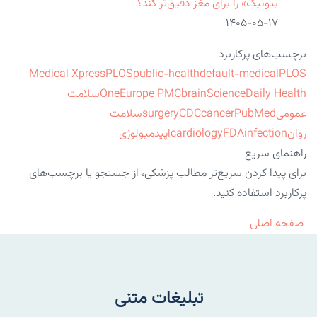
بیونیک» را برای مغز دقیق‌تر کند؟
۱۴۰۵-۰۵-۱۷
برچسب‌های پرکاربرد
Medical Xpress
PLOS
public-health
default-medical
PLOS
ScienceDaily Health
brain
Europe PMC
One
سلامت
عمومی
PubMed
cancer
CDC
surgery
سلامت
روان
infection
FDA
cardiology
اپیدمیولوژی
راهنمای سریع
برای پیدا کردن سریع‌تر مطالب پزشکی، از جستجو یا برچسب‌های
پرکاربرد استفاده کنید.
صفحه اصلی
تبلیغات متنی