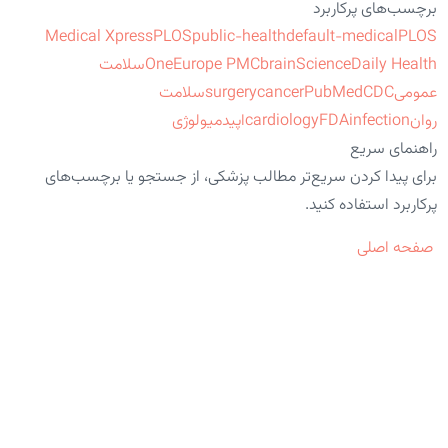
برچسب‌های پرکاربرد
Medical Xpress
PLOS
public-health
default-medical
PLOS
ScienceDaily Health
brain
Europe PMC
One
سلامت
عمومی
CDC
PubMed
cancer
surgery
سلامت
روان
infection
FDA
cardiology
اپیدمیولوژی
راهنمای سریع
برای پیدا کردن سریع‌تر مطالب پزشکی، از جستجو یا برچسب‌های
پرکاربرد استفاده کنید.
صفحه اصلی