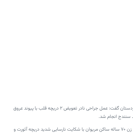
دانشگاه علوم پزشکی کردستان گفت: عمل جراحی نادر تعویض ۲ دریچه قلب با پیوند عروق
دکتر سهند ابریشمی روز سه شنبه در گفت و گو با خبرنگاران اظهار کرد: زن ۷۰ ساله ساکن مریوان با شکایت نارسایی شدید دریچه آئورت و