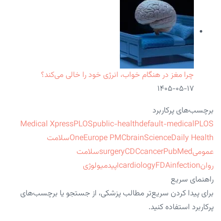
چرا مغز در هنگام خواب، انرژی خود را خالی می‌کند؟
۱۴۰۵-۰۵-۱۷
برچسب‌های پرکاربرد
Medical Xpress
PLOS
public-health
default-medical
PLOS
ScienceDaily Health
brain
Europe PMC
One
سلامت
عمومی
PubMed
cancer
CDC
surgery
سلامت
روان
infection
FDA
cardiology
اپیدمیولوژی
راهنمای سریع
برای پیدا کردن سریع‌تر مطالب پزشکی، از جستجو یا برچسب‌های
پرکاربرد استفاده کنید.