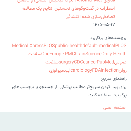
فناوری «Another Me» (توأم دیجیتال انسانی) و کاهش
اضطراب در گفت‌وگوهای نخستین: نتایج یک مطالعه
تصادفی‌سازی شده اکتشافی
۱۴۰۵-۰۵-۱۷
برچسب‌های پرکاربرد
Medical Xpress
PLOS
public-health
default-medical
PLOS
ScienceDaily Health
brain
Europe PMC
One
سلامت
عمومی
PubMed
cancer
CDC
surgery
سلامت
روان
infection
FDA
cardiology
اپیدمیولوژی
راهنمای سریع
برای پیدا کردن سریع‌تر مطالب پزشکی، از جستجو یا برچسب‌های
پرکاربرد استفاده کنید.
صفحه اصلی