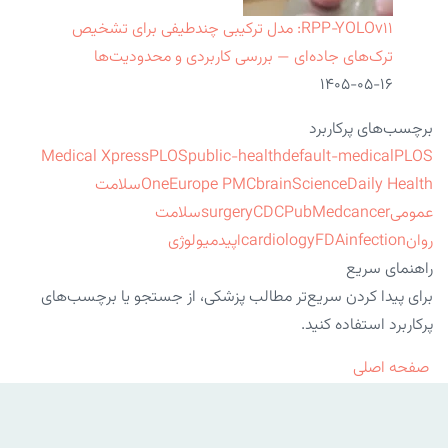
RPP‑YOLOv۱۱: مدل ترکیبی چندطیفی برای تشخیص
ترک‌های جاده‌ای — بررسی کاربردی و محدودیت‌ها
۱۴۰۵-۰۵-۱۶
برچسب‌های پرکاربرد
Medical Xpress
PLOS
public-health
default-medical
PLOS
ScienceDaily Health
brain
Europe PMC
One
سلامت
عمومی
cancer
PubMed
CDC
surgery
سلامت
روان
infection
FDA
cardiology
اپیدمیولوژی
راهنمای سریع
برای پیدا کردن سریع‌تر مطالب پزشکی، از جستجو یا برچسب‌های
پرکاربرد استفاده کنید.
صفحه اصلی