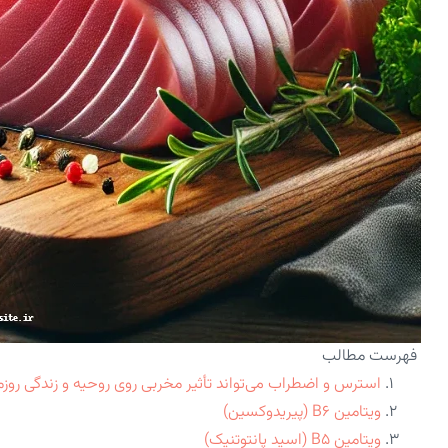
فهرست مطالب
استرس و اضطراب می‌تواند تأثیر مخربی روی روحیه و زندگی روزم
ویتامین B۶ (پیریدوکسین)
ویتامین B5 (اسید پانتوتنیک)