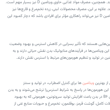
تا ۳۰ دقیقه در روز می‌تواند به تولید کافی ویتامین D در پوست کمک کند. همچنین، مصرف مواد غذایی حاوی ویتامین D نیز بسیار مهم است.
 مانند سالمون و ساردین منابع غنی از ویتامین D هستند. علاوه بر این، مصرف محصولات لبنی، زرده تخم‌مرغ و قارچ‌ها نیز
می‌تواند به تأمین این ویتامین در بدن کمک کند. مصرف مکمل‌های ویتامین D نیز می‌تواند راهکاری مؤثر برای افرادی باشد که دچار کمبود این
ویژه ویتامین‌های B5، B6 و B12، از جمله ویتامین‌هایی هستند که تأثیر بسزایی در کاهش استرس و بهبود وضعیت
ین ویتامین‌ها در فرآیند‌های متابولیک بدن نقش حیاتی دارند و به
ویتامین‌
ها برای کنترل اضطراب، در تولید و سنتز
. این هورمون‌ها در پاسخ به شرایط استرس‌زا ترشح می‌شوند و به بدن
کمک می‌کنند تا با استرس مقابله کند. داشتن سطح مناسبی از ویتامین B6 در بدن باعث افزایش تولید سروتونین، هورمونی که به بهبود
ت کامل، گوشت قرمز، بوقلمون، تخم‌مرغ و حبوبات منابع غنی از