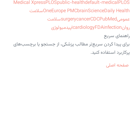
Medical Xpress
PLOS
public-health
default-medical
PLOS
ScienceDaily Health
brain
Europe PMC
One
سلامت
عمومی
PubMed
CDC
cancer
surgery
سلامت
روان
infection
FDA
cardiology
اپیدمیولوژی
راهنمای سریع
برای پیدا کردن سریع‌تر مطالب پزشکی، از جستجو یا برچسب‌های
پرکاربرد استفاده کنید.
صفحه اصلی