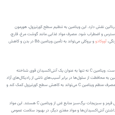
ح آدرنالین نقش دارد. این ویتامین به تنظیم سطح کورتیزول، هورمون
 استرس و اضطراب شود. مصرف مواد غذایی مانند گوشت مرغ، قارچ،
نگی،
آووکادو
و بروکلی می‌تواند به تأمین ویتامین B5 در بدن و کاهش
از نظر بسیاری از متخصصان، ویتامین C بهترین ویتامین برای استرس است. ویتامین C نه تنها به عنوان یک آنتی‌اکسیدان قوی شناخته
به محافظت از سلول‌ها در برابر آسیب‌های ناشی از رادیکال‌های آزاد
کمک می‌کند. تحقیقات نشان داده‌اند که مصرف منظم ویتامین C می‌تواند به کاهش سطح کورتیزول کمک کند و
مرکباتی مانند پرتقال، لیمو و گریپ‌فروت، کلم‌بروکلی، انواع توت‌ها، فلفل قرمز و سبزیجات برگ‌سبز منابع غنی از ویتامین C هستند. این مواد
ی‌کنند، بلکه به دلیل داشتن آنتی‌اکسیدان‌ها و مواد مغذی دیگر، در بهبود سلامت عمومی