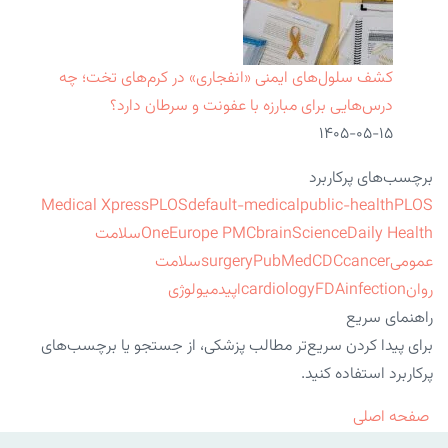
کشف سلول‌های ایمنی «انفجاری» در کرم‌های تخت؛ چه
درس‌هایی برای مبارزه با عفونت و سرطان دارد؟
۱۴۰۵-۰۵-۱۵
برچسب‌های پرکاربرد
Medical Xpress
PLOS
default-medical
public-health
PLOS
ScienceDaily Health
brain
Europe PMC
One
سلامت
عمومی
cancer
CDC
PubMed
surgery
سلامت
روان
infection
FDA
cardiology
اپیدمیولوژی
راهنمای سریع
برای پیدا کردن سریع‌تر مطالب پزشکی، از جستجو یا برچسب‌های
پرکاربرد استفاده کنید.
صفحه اصلی