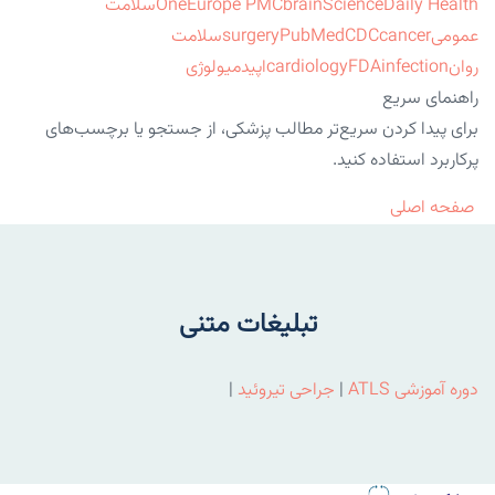
ScienceDaily Health
brain
Europe PMC
One
سلامت
عمومی
cancer
CDC
PubMed
surgery
سلامت
روان
infection
FDA
cardiology
اپیدمیولوژی
راهنمای سریع
برای پیدا کردن سریع‌تر مطالب پزشکی، از جستجو یا برچسب‌های
پرکاربرد استفاده کنید.
صفحه اصلی
تبلیغات متنی
دوره آموزشی ATLS
|
جراحی تیروئید
|