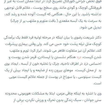
فوق تخص جراحی کلورکتال تصریح کرد: در ابتدا ممکن است به غیر از
فرورفتگی کوچک و گودی مانند روی سطح پوست ، علائم قابل توجهی
نداشته باشید. با این حال ، هنگامی که کیست آلوده شده و رشد کند،
به سرعت به یک آبسه مقعدی ( بافت متورم و ملتهب پر از چرک)
تبدیل می شود.
دکتر شریعت رضوی با بیان اینکه در مرحله اولیه فرد فقط یک برآمدگی
کوچک مثل تیله پشت خود حس می کند. ولی وقتی بیماری پیشرفت
کند، علائم آن نیز متفاوت ظاهر می شوند، ابراز کرد: تورم و ملتهب
شدن کیست،
درد
هنگام نشستن یا ایستادن، قرمز شدن پوست و
احساس درد در اطراف ناحیه، چرک یا تخلیه خون از آبسه ، ایجاد بوی
بد از محل کیست، موهای بیرون زده از ضایعه و یا ایجاد بیش از یک
کیست سینوسی ، یا سوراخ در پوست از جمله علائم کیست مویی
است.
وی با اشاره به اینکه چاقی مزمن، ابتلا به مشکلات هورمونی، محدوده
سنی جوانان ، سبک زندگی بدون تحرک و ورزش نکردن، برخی از