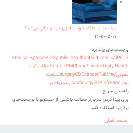
چرا مغز در هنگام خواب، انرژی خود را خالی می‌کند؟
۱۴۰۵-۰۵-۱۷
برچسب‌های پرکاربرد
Medical Xpress
PLOS
public-health
default-medical
PLOS
ScienceDaily Health
brain
Europe PMC
One
سلامت
عمومی
PubMed
cancer
CDC
surgery
سلامت
روان
infection
FDA
cardiology
اپیدمیولوژی
راهنمای سریع
برای پیدا کردن سریع‌تر مطالب پزشکی، از جستجو یا برچسب‌های
پرکاربرد استفاده کنید.
صفحه اصلی