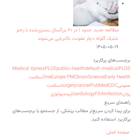
مطالعه جدید: حدود ۱ در ۲۰ بزرگسال بستری‌شده با زخم
شلیک گلوله دچار عفونت باکتریایی می‌شوند
۱۴۰۵-۰۵-۱۹
برچسب‌های پرکاربرد
Medical Xpress
PLOS
public-health
default-medical
PLOS
ScienceDaily Health
brain
Europe PMC
One
سلامت
عمومی
CDC
PubMed
cancer
surgery
سلامت
روان
infection
FDA
cardiology
اپیدمیولوژی
راهنمای سریع
برای پیدا کردن سریع‌تر مطالب پزشکی، از جستجو یا برچسب‌های
پرکاربرد استفاده کنید.
صفحه اصلی