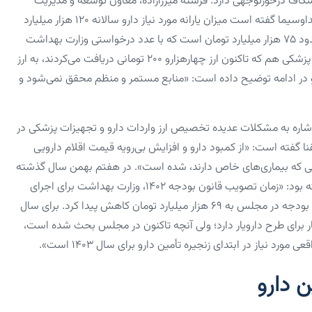
ر شکاف درخورتوجهی دارد. فرشته میرزازاده، معاون توسعه و مدیریت
منابع سازمان غذا و دارو در سوم اردیبهشت سال جاری به خبرگزاری صداوسیما گفته است‌ میزان یارانه مورد نیاز دارو سالانه ۱۲۰ هزار میلیارد
تومان است، اما در حال حاضر اعتبار پیش‌بینی‌شده در لایحه بودجه‌ حدود ۷۵ هزار میلیارد تومان است که با عدد درخواستی وزارت بهداشت
متفاوت است. این در حالی است که اگر بخشی از تجهیزات و ملزومات پزشکی هم که تاکنون ارز چهارهزارو ۲۰۰ تومانی دریافت می‌کردند، به ارز
نیاز است. او در ادامه توضیح داده است: «منابع مستمر و منظم محقق نمی‌شود و
اره به مشکلات عدیده تخصیص ارز واردات دارو و تجهیزات پزشکی در
 خبری شفقنا گفته است: «از کمبود دارو و افزایش بی‌رویه قیمت اقلام دارویی
ی که بیماری‌های خاص دارند، شده است». در هفتم بهمن سال گذشته
نیز شهرام کلانتری‌خاندانی، رئیس انجمن داروسازان ایران، به ایسنا گفته بود: «زمان تصویب قانون بودجه ۱۴۰۲، وزارت بهداشت برای اجرای
طرح دارویار تقاضای ۱۰۵ هزار میلیارد تومان اعتبار داشت، اما نهایتا این بودجه در مجلس به ۶۹ هزار میلیارد تومان کاهش پیدا کرد. برای سال
از به ۱۲۵ هزار میلیارد تومان اعتبار برای طرح دارویار دارد؛ ولی آنچه تاکنون در مجلس بحث شده است،
 دارو