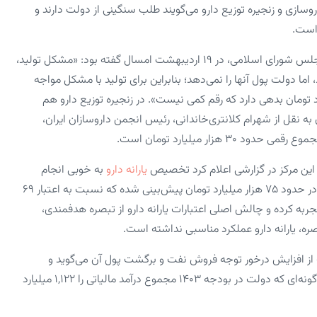
اروسازی و زنجیره توزیع دارو می‌گویند طلب سنگینی از دولت دارند و
 است.
به گزارش فرارو مسعود پزشکیان، عضو کمیسیون بهداشت و درمان مجلس شورای اسلامی، در ۱۹ اردیبهشت امسال گفته بود: «مشکل تولید،
 اما دولت پول آنها را نمی‌دهد؛ بنابراین برای تولید با مشکل مواجه
عه شرکت‌های دارویی‌ نزدیک به ۶۰ هزار میلیارد تومان بدهی دارد که رقم کمی نیست». در زنجیره توزیع دارو هم
 نقل از شهرام کلانتری‌خاندانی، رئیس انجمن داروسازان ایران،
زار میلیارد تومان است.
این مرکز در گزارشی اعلام کرد تخصیص
یارانه دارو
به خوبی انجام
نمی‌شود. بر اساس این گزارش، اعتبار یارانه دارو در لایحه بودجه ۱۴۰۳ در حدود ۷۵ هزار میلیارد تومان پیش‌بینی شده‌ که نسبت به اعتبار ۶۹
ب سال گذشته‌ (۱۴۰۲)‌، حدود ۹ درصد رشد را تجربه کرده و چالش اصلی اعتبارات یارانه دارو از تبصره هدفمندی،
ه، یارانه دارو عملکرد مناسبی نداشته است.
ف از افزایش درخور توجه فروش نفت و برگشت پول آن می‌گوید و
درآمدهای مالیاتی دولت سال به سال افزایش درخوری داشته است؛ به‌گونه‌ای که دولت در بودجه ۱۴۰۳ مجموع درآمد مالیاتی را ۱,۱۲۲ میلیارد