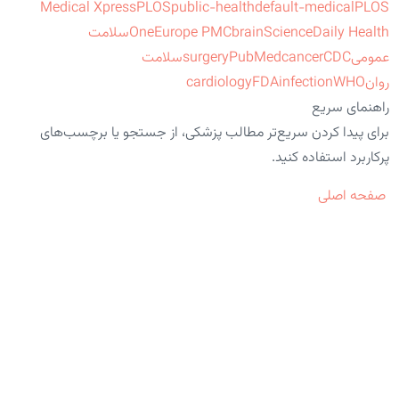
Medical Xpress
PLOS
public-health
default-medical
PLOS
ScienceDaily Health
brain
Europe PMC
One
سلامت
عمومی
CDC
cancer
PubMed
surgery
سلامت
روان
WHO
infection
FDA
cardiology
راهنمای سریع
برای پیدا کردن سریع‌تر مطالب پزشکی، از جستجو یا برچسب‌های
پرکاربرد استفاده کنید.
صفحه اصلی