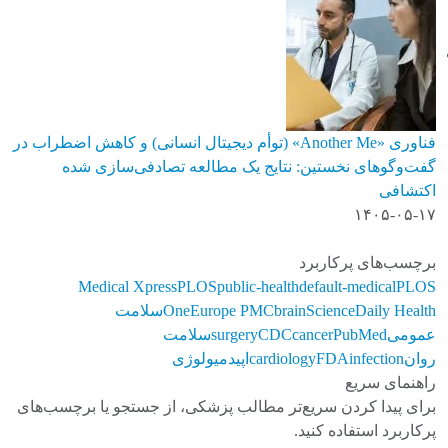
فناوری «Another Me» (توأم دیجیتال انسانی) و کاهش اضطراب در
گفت‌وگوهای نخستین: نتایج یک مطالعه تصادفی‌سازی شده
اکتشافی
۱۴۰۵-۰۵-۱۷
برچسب‌های پرکاربرد
Medical Xpress
PLOS
public-health
default-medical
PLOS
ScienceDaily Health
brain
Europe PMC
One
سلامت
عمومی
PubMed
cancer
CDC
surgery
سلامت
روان
infection
FDA
cardiology
اپیدمیولوژی
راهنمای سریع
برای پیدا کردن سریع‌تر مطالب پزشکی، از جستجو یا برچسب‌های
پرکاربرد استفاده کنید.