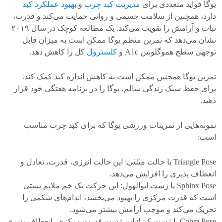
یوگا فواید متعددی برای
مدیریت کبد چرب
و
بهبود عملکرد کبد
دارد، همچنین از سلامت جسمی و روانی حمایت می‌کند و قدرت،
ثبات و آرامش را تقویت می‌کند. یک مطالعه کوچک در سال ۲۰۱۹
نشان می‌دهد که تمرین منظم یوگا ممکن است به میزان قابل
توجهی سطح هموگلوبین A1c و
کلسترول
کل را کاهش دهد.
تمرین یوگا همچنین ممکن است به کاهش اندازه کبد کمک کند.
برای حفظ سبک زندگی سالم، یوگا را در برنامه هفتگی خود قرار
دهید.
نمونه‌هایی از تمرینات ورزشی یوگا که برای کبد چرب مناسب
است:
Triangle Pose یا حالت مثلثی: این حالت انرژی، قدرت، تعادل و
انعطاف پذیری را افزایش می‌دهد.
Sphinx Pose یا ژست ابوالهول: این حرکت یک خم ملایم پشتی
است که قدرت مرکزی را بهبود می‌بخشد، اندام‌های شکمی را
تحریک می‌کند و موجب آرامش بیشتر می‌شود.
Cobra Pose یا ژست کبرا: این ژست قدرت مرکزی، انعطاف پذیری