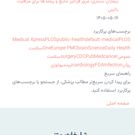
بیماران بستری: مرور فراگیر نتایج و پیامدها برای مراقبت
بالینی
۱۴۰۵-۰۵-۱۶
برچسب‌های پرکاربرد
Medical Xpress
PLOS
public-health
default-medical
PLOS
ScienceDaily Health
brain
Europe PMC
One
سلامت
عمومی
cancer
PubMed
CDC
surgery
سلامت
روان
infection
FDA
cardiology
اپیدمیولوژی
راهنمای سریع
برای پیدا کردن سریع‌تر مطالب پزشکی، از جستجو یا برچسب‌های
پرکاربرد استفاده کنید.
صفحه اصلی