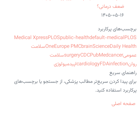
ضعف درمانی؟
۱۴۰۵-۰۵-۱۶
برچسب‌های پرکاربرد
Medical Xpress
PLOS
public-health
default-medical
PLOS
ScienceDaily Health
brain
Europe PMC
One
سلامت
عمومی
cancer
PubMed
CDC
surgery
سلامت
روان
infection
FDA
cardiology
اپیدمیولوژی
راهنمای سریع
برای پیدا کردن سریع‌تر مطالب پزشکی، از جستجو یا برچسب‌های
پرکاربرد استفاده کنید.
صفحه اصلی