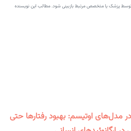
توسط پزشک یا متخصص مرتبط بازبینی شود. مطالب این نویسنده
رگر جدیدِ ناقل گلیسین (SLC۶A۲۰) در مدل‌های اوتیسم: بهبود رفتارها حتی
در ارگانوئیدهای انسانی