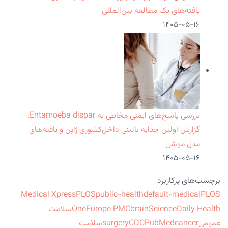
یافته‌های یک مطالعه بین‌المللی
۱۴۰۵-۰۵-۱۶
بررسی پاسخ‌های ایمنی مخاطی به Entamoeba dispar:
گزارش اولین جدایه بالینی داخل‌کشوری ژاپن و یافته‌های
مدل موشی
۱۴۰۵-۰۵-۱۶
برچسب‌های پرکاربرد
Medical Xpress
PLOS
public-health
default-medical
PLOS
ScienceDaily Health
brain
Europe PMC
One
سلامت
عمومی
cancer
PubMed
CDC
surgery
سلامت