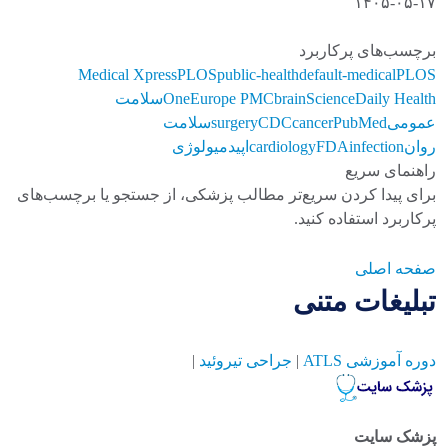
۱۴۰۵-۰۵-۱۷
برچسب‌های پرکاربرد
Medical Xpress
PLOS
public-health
default-medical
PLOS
ScienceDaily Health
brain
Europe PMC
One
سلامت
عمومی
PubMed
cancer
CDC
surgery
سلامت
روان
infection
FDA
cardiology
اپیدمیولوژی
راهنمای سریع
برای پیدا کردن سریع‌تر مطالب پزشکی، از جستجو یا برچسب‌های
پرکاربرد استفاده کنید.
صفحه اصلی
تبلیغات متنی
دوره آموزشی ATLS
|
جراحی تیروئید
|
پزشک سایت