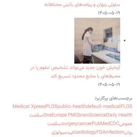
سلولی پنهان و پیامدهای بالینی محتاطانه
۱۴۰۵-۰۵-۱۹
آزمایش خون جدید می‌تواند تشخیص لنفوم را در
محیط‌های با منابع محدود تسریع کند
۱۴۰۵-۰۵-۱۹
برچسب‌های پرکاربرد
Medical Xpress
PLOS
public-health
default-medical
PLOS
ScienceDaily Health
brain
Europe PMC
One
سلامت
عمومی
CDC
PubMed
cancer
surgery
سلامت
روان
infection
FDA
cardiology
اپیدمیولوژی