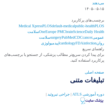
می‌دهند
۱۴۰۵-۰۵-۱۵
برچسب‌های پرکاربرد
Medical Xpress
PLOS
default-medical
public-health
PLOS
ScienceDaily Health
brain
Europe PMC
One
سلامت
عمومی
cancer
CDC
PubMed
surgery
سلامت
روان
infection
FDA
cardiology
اپیدمیولوژی
راهنمای سریع
برای پیدا کردن سریع‌تر مطالب پزشکی، از جستجو یا برچسب‌های
پرکاربرد استفاده کنید.
صفحه اصلی
تبلیغات متنی
دوره آموزشی ATLS
|
جراحی تیروئید
|