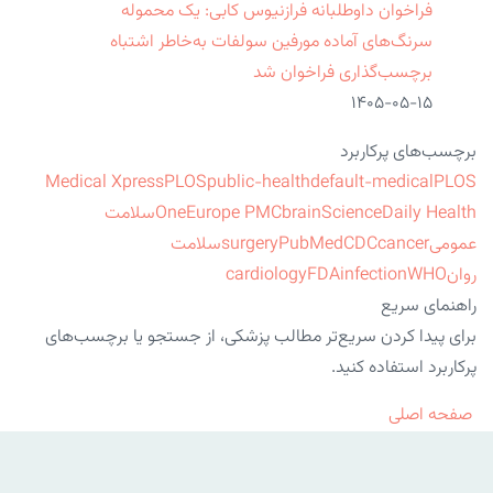
فراخوان داوطلبانه فرازنیوس کابی: یک محموله
سرنگ‌های آماده مورفین سولفات به‌خاطر اشتباه
برچسب‌گذاری فراخوان شد
۱۴۰۵-۰۵-۱۵
برچسب‌های پرکاربرد
Medical Xpress
PLOS
public-health
default-medical
PLOS
ScienceDaily Health
brain
Europe PMC
One
سلامت
عمومی
cancer
CDC
PubMed
surgery
سلامت
روان
WHO
infection
FDA
cardiology
راهنمای سریع
برای پیدا کردن سریع‌تر مطالب پزشکی، از جستجو یا برچسب‌های
پرکاربرد استفاده کنید.
صفحه اصلی