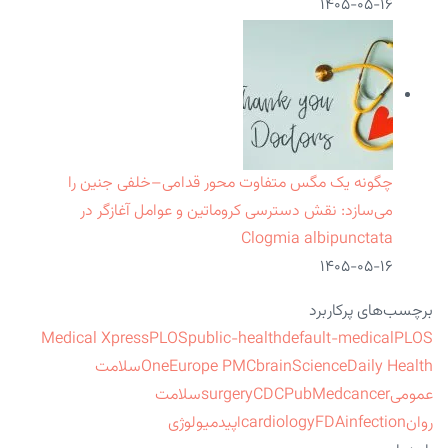
۱۴۰۵-۰۵-۱۶
چگونه یک مگس متفاوت محور قدامی–خلفی جنین را
می‌سازد: نقش دسترسی کروماتین و عوامل آغازگر در
Clogmia albipunctata
۱۴۰۵-۰۵-۱۶
برچسب‌های پرکاربرد
Medical Xpress
PLOS
public-health
default-medical
PLOS
ScienceDaily Health
brain
Europe PMC
One
سلامت
عمومی
cancer
PubMed
CDC
surgery
سلامت
روان
infection
FDA
cardiology
اپیدمیولوژی