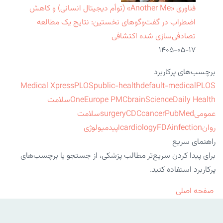
فناوری «Another Me» (توأم دیجیتال انسانی) و کاهش
اضطراب در گفت‌وگوهای نخستین: نتایج یک مطالعه
تصادفی‌سازی شده اکتشافی
۱۴۰۵-۰۵-۱۷
برچسب‌های پرکاربرد
Medical Xpress
PLOS
public-health
default-medical
PLOS
ScienceDaily Health
brain
Europe PMC
One
سلامت
عمومی
PubMed
cancer
CDC
surgery
سلامت
روان
infection
FDA
cardiology
اپیدمیولوژی
راهنمای سریع
برای پیدا کردن سریع‌تر مطالب پزشکی، از جستجو یا برچسب‌های
پرکاربرد استفاده کنید.
صفحه اصلی