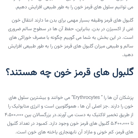
می توانیم سلول های قرمز خون را به طور طبیعی افزایش دهیم.
گلبول های قرمز وظیفه بسیار مهمی برای بدن ما دارند انتقال خون
غنی از اکسیژن در بدن. بنابراین، حفظ آن ها در سطوح سالم ضروری
است. در این بخش به شما می گوییم چگونه با مصرف خوراکی های
سالم و طبیعی میزان گلبول های قرمز خون را به طور طبیعی افزایش
دهید.
گلبول های قرمز خون چه هستند؟
پزشکان آن ها را ” Erythrocytes” می خوانند و بیشترین سلول های
خون را دارند .جز اصلی آن ها ، هموگلوبین است و انرژی متابولیک را
از طریق تخمیر لاکتیک به دست می آورند.در بزرگسالان بین ۴،۵۰۰،۰۰۰
تا ۵،۴۰۰،۰۰۰ گلبول های قرمز خون وجود دارد. کمبود در تعداد گلبول
های قرمز، کم خونی و مازاد آن نابهنجاری یاخته های خون است.