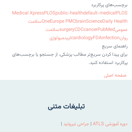
برچسب‌های پرکاربرد
Medical Xpress
PLOS
public-health
default-medical
PLOS
ScienceDaily Health
brain
Europe PMC
One
سلامت
عمومی
PubMed
cancer
CDC
surgery
سلامت
روان
infection
FDA
cardiology
اپیدمیولوژی
راهنمای سریع
برای پیدا کردن سریع‌تر مطالب پزشکی، از جستجو یا برچسب‌های
پرکاربرد استفاده کنید.
صفحه اصلی
تبلیغات متنی
دوره آموزشی ATLS
|
جراحی تیروئید
|