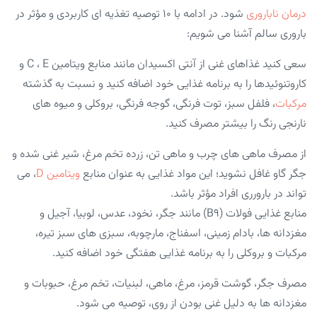
درمان ناباروری
شود. در ادامه با ۱۰ توصیه تغذیه ای کاربردی و مؤثر در
باروری سالم آشنا می شویم:
سعی کنید غذاهای غنی از آنتی اکسیدان مانند منابع ویتامین C ، E و
کاروتنوئیدها را به برنامه غذایی خود اضافه کنید و نسبت به گذشته
مرکبات
، فلفل سبز، توت فرنگی، گوجه فرنگی، بروکلی و میوه های
نارنجی رنگ را بیشتر مصرف کنید.
از مصرف ماهی های چرب و ماهی تن، زرده تخم مرغ، شیر غنی شده و
جگر گاو غافل نشوید؛ این مواد غذایی به عنوان منابع
ویتامین D
، می
تواند در بارورری افراد مؤثر باشد.
منابع غذایی فولات (B9) مانند جگر، نخود، عدس، لوبیا، آجیل و
مغزدانه ها، بادام زمینی، اسفناج، مارچوبه، سبزی های سبز تیره،
مرکبات و بروکلی را به برنامه غذایی هفتگی خود اضافه کنید.
مصرف جگر، گوشت قرمز، مرغ، ماهی، لبنیات، تخم مرغ، حبوبات و
مغزدانه ها به دلیل غنی بودن از روی، توصیه می شود.