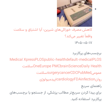
کاهش مصرف خوراکی‌های شیرین: آیا اشتیاق و سلامت
واقعاً تغییر می‌کند؟
۱۴۰۵-۰۵-۱۷
برچسب‌های پرکاربرد
Medical Xpress
PLOS
public-health
default-medical
PLOS
ScienceDaily Health
brain
Europe PMC
One
سلامت
عمومی
PubMed
CDC
cancer
surgery
سلامت
روان
infection
FDA
cardiology
اپیدمیولوژی
راهنمای سریع
برای پیدا کردن سریع‌تر مطالب پزشکی، از جستجو یا برچسب‌های
پرکاربرد استفاده کنید.