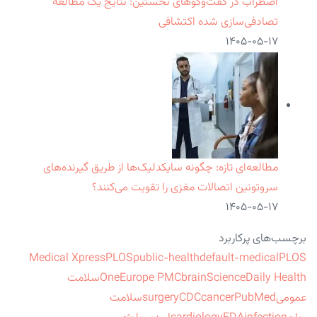
اضطراب در گفت‌وگوهای نخستین: نتایج یک مطالعه
تصادفی‌سازی شده اکتشافی
۱۴۰۵-۰۵-۱۷
مطالعه‌ای تازه: چگونه سایکدلیک‌ها از طریق گیرنده‌های
سروتونین اتصالات مغزی را تقویت می‌کنند؟
۱۴۰۵-۰۵-۱۷
برچسب‌های پرکاربرد
Medical Xpress
PLOS
public-health
default-medical
PLOS
ScienceDaily Health
brain
Europe PMC
One
سلامت
عمومی
PubMed
cancer
CDC
surgery
سلامت