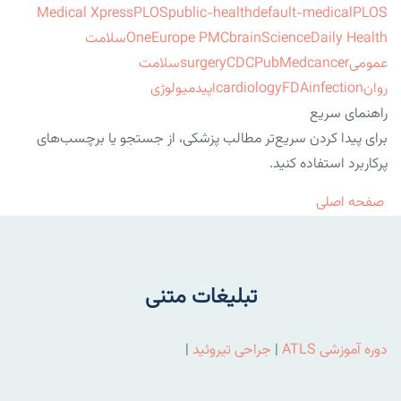
Medical Xpress
PLOS
public-health
default-medical
PLOS
ScienceDaily Health
brain
Europe PMC
One
سلامت
عمومی
cancer
PubMed
CDC
surgery
سلامت
روان
infection
FDA
cardiology
اپیدمیولوژی
راهنمای سریع
برای پیدا کردن سریع‌تر مطالب پزشکی، از جستجو یا برچسب‌های
پرکاربرد استفاده کنید.
صفحه اصلی
تبلیغات متنی
دوره آموزشی ATLS
|
جراحی تیروئید
|